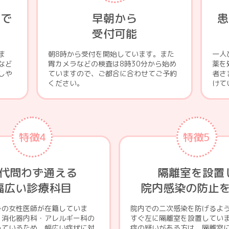
まで
早朝から
患
受付可能
ま
朝8時から受付を開始しています。また
一人
など
胃カメラなどの検査は8時30分から始め
薬を
しや
ていますので、ご都合に合わせてご予約
者さ
ください。
けて
特徴4
特徴5
代問わず通える
隔離室を設置
幅広い診療科目
院内感染の防止
身の女性医師が在籍していま
院内での二次感染を防げるよ
・消化器内科・アレルギー科の
すぐ左に隔離室を設置してい
っているため、幅広い症状に対
症の疑いがある方は、隔離室