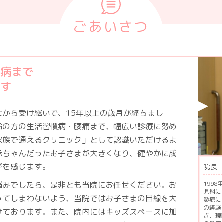
ごあいさつ
慣病まで
ます
父から受け継いで、15年以上の歳月が経ちまし
齢の方の生活習慣病・腰痛まで、幅広い診療に努め
家族で通えるクリニック」として認識いただけるよ
赤ちゃんだったお子さまが大きくなり、健やかに成
びを感じます。
院長
悩みでしたら、是非とも当院にお任せください。お
199
児科に
ってしまわないよう、当院ではお子さまの目線を大
診療に
の経験
けております。また、院内にはキッズスペースに加
ぎ、現